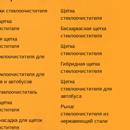
ки стеклоочистителя
Щетка
стеклоочистителя
щетка
истителя
Бескаркасная щетка
стеклоочистителя
я щетка
истителя
Щетка
стеклоочистителя
еклоочистителя для
Гибридная щетка
стеклоочистителя
еклоочистителя для
ов и автобусов
Щетка
стеклоочистителя для
теклоочиститель
автобуса
щетка
Рычаг
истителя
стеклоочистителя из
насадка для щеток
нержавеющей стали
истителя