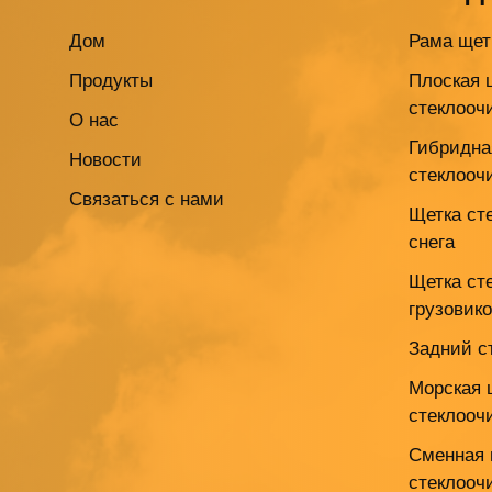
Дом
Рама щет
Продукты
Плоская 
стеклооч
О нас
Гибридна
Новости
стеклооч
Связаться с нами
Щетка ст
снега
Щетка ст
грузовик
Задний с
Морская 
стеклооч
Сменная 
стеклооч