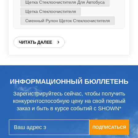
железным каркасом, можно добиться
Щетка Стеклоочистителя Для Автобуса
наилучшего качества очистки и
Щетка Стеклоочистителя
максимальной чёткости, а также
Сменный Рулон Щеток Стеклоочистителя
максимальной продолжительности взмахов.
2. Благодаря высокому крутящему моменту
ЧИТАТЬ ДАЛЕЕ
двигателя и давлению рычага
стеклоочистителя 1,8 кг, наш завод
производит щётки стеклоочистителя
размером 32, 36 и 40 дюймов. Чтобы
соответствовать требованиям к количеству
ИНФОРМАЦИОННЫЙ БЮЛЛЕТЕНЬ
применений и прозрачности, толщина
Зарегистрируйтесь сейчас, чтобы получить
железного каркаса стеклоочистителя
конкурентоспособную цену на свой первый
компании составляет не менее 1,0 мм. Для...
заказ и быть в курсе событий с SHOWN*
ПОДПИСАТЬСЯ