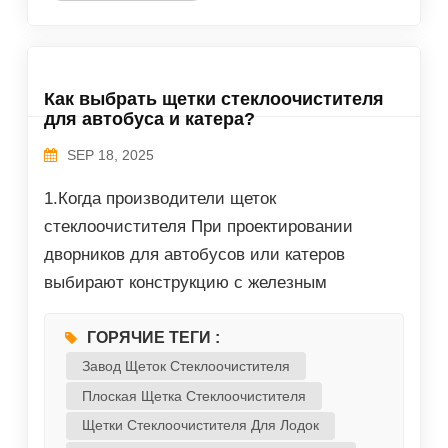
Гибридная конструкция позволяет щетке
изгибаться и адаптироваться к кривизне
современных лобовых стекол, уменьшая
Как выбрать щетки стеклоочистителя
количество пропущенных участков....
для автобуса и катера?
SEP 18, 2025
1.Когда производители щеток
стеклоочистителя При проектировании
дворников для автобусов или катеров
выбирают конструкцию с железным
каркасом. Это связано с тем, что изогнутое
стекло автобусов и катеров и давление на
ГОРЯЧИЕ ТЕГИ :
поводок, достигающее 1,8 кг, не позволяют
Завод Щеток Стеклоочистителя
использовать бескаркасные или гибридные
Плоская Щетка Стеклоочистителя
дворники. Только выбирая дворники с
Щетки Стеклоочистителя Для Лодок