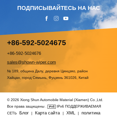
ПОДПИСЫВАЙТЕСЬ НА НАС
+86-592-5024675
+86-592-5024676
sales@shown-wiper.com
№ 189, община Далу, деревня Цинцзяо, район
Хайцан, город Сямынь, Фуцзянь 361026, Китай
© 2026 Xiong Shun Automobile Material (Xiamen) Co.,Ltd.
Все права защищены .
IPv6 ПОДДЕРЖИВАЕМАЯ
Блог
Карта сайта
XML
политика
СЕТЬ
|
|
|