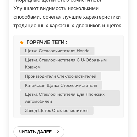
Улучшают видимость несколькими
способами, сочетая лучшие характеристики
традиционных каркасных дворников и щеток
балочного типа. Вот как они повышают
производительность: 1. Равномерное
ГОРЯЧИЕ ТЕГИ :
распределение давления Гибридные щетки
Щетка Стеклоочистителя Honda
стеклоочистителя представляют собой
Щетка Стеклоочистителя С U-Образным
Крюком
комбинацию прочной рамы (как у
Производители Стеклоочистителей
стандартных щеток стеклоочистителя) и
гибкого резинового покрытия (как у щеток
Китайская Щетка Стеклоочистителя
стеклоочистителя для плоских стекол) для
Щетка Стеклоочистителя Для Японских
Автомобилей
обеспечения равномерного давления на
Завод Щеток Стеклоочистителя
лобовое стекло. Это предотвращает
появление полос и пропусков, обеспечивая
более чистую очистку в любых условиях.
ЧИТАТЬ ДАЛЕЕ
2. Улучшенный контур лобового стекла