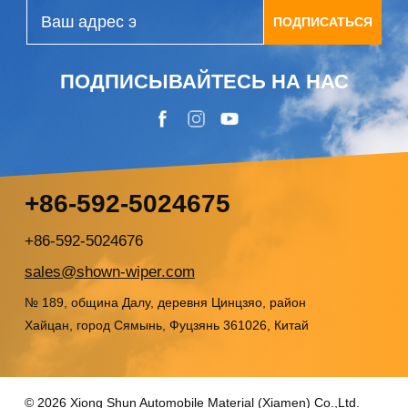
ПОДПИСАТЬСЯ
ПОДПИСЫВАЙТЕСЬ НА НАС
+86-592-5024675
+86-592-5024676
sales@shown-wiper.com
№ 189, община Далу, деревня Цинцзяо, район
Хайцан, город Сямынь, Фуцзянь 361026, Китай
© 2026 Xiong Shun Automobile Material (Xiamen) Co.,Ltd.