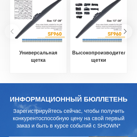
Универсальная
Высокопроизводительны
В
щетка
щетки
стеклоочистителя
стеклоочистителя
для снега
для суровых зимних
условий
ИНФОРМАЦИОННЫЙ БЮЛЛЕТЕНЬ
Зарегистрируйтесь сейчас, чтобы получить
конкурентоспособную цену на свой первый
заказ и быть в курсе событий с SHOWN*