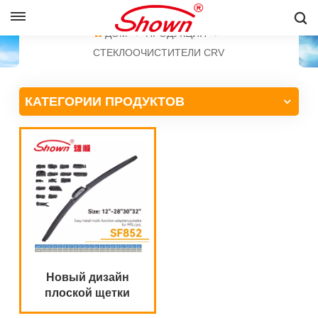
PУССКИЙ
ДОМ
ПРОДУКЦИЯ
СТЕКЛООЧИСТИТЕЛИ CRV
English
КАТЕГОРИИ ПРОДУКТОВ
Français
Pусский
Español
中文
Новый дизайн
плоской щетки
стеклоочистителя