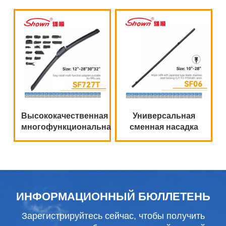
тип, мягкий плоский
стали для морских
стеклоочиститель
судов
Высококачественная
Универсальная
многофункциональная
сменная насадка
щетка
для щеток
стеклоочистителя
стеклоочистителя
из натурального
каучука
ИНФОРМАЦИОННЫЙ БЮЛЛЕТЕНЬ
Зарегистрируйтесь сейчас, чтобы получить