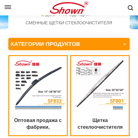
PУССКИЙ
ДОМ
ПРОДУКЦИЯ
СМЕННЫЕ ЩЕТКИ СТЕКЛООЧИСТИТЕЛЯ
English
КАТЕГОРИИ ПРОДУКТОВ
Français
Pусский
Español
中文
Оптовая продажа с
Щетка
фабрики,
стеклоочистителя
многофункциональный
из нержавеющей