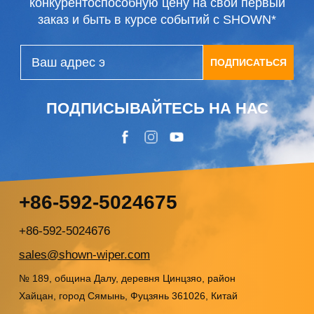
конкурентоспособную цену на свой первый
заказ и быть в курсе событий с SHOWN*
ПОДПИСАТЬСЯ
ПОДПИСЫВАЙТЕСЬ НА НАС
+86-592-5024675
+86-592-5024676
sales@shown-wiper.com
№ 189, община Далу, деревня Цинцзяо, район
Хайцан, город Сямынь, Фуцзянь 361026, Китай