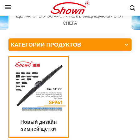
PУССКИЙ
ДОМ
ПРОДУКЦИЯ
ЩЕТКИ СТЕКЛООЧИСТИТЕЛЯ, ЗАЩИЩАЮЩИЕ ОТ
СНЕГА
English
КАТЕГОРИИ ПРОДУКТОВ
Français
Pусский
Español
中文
Новый дизайн
зимней щетки
стеклоочистителя