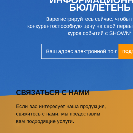
БЮЛЛЕТЕНЬ
Зарегистрируйтесь сейчас, чтобы 
конкурентоспособную цену на свой первый
курсе событий с SHOWN*
ПОД
СВЯЗАТЬСЯ С НАМИ
Если вас интересует наша продукция,
свяжитесь с нами, мы предоставим
вам подходящие услуги.