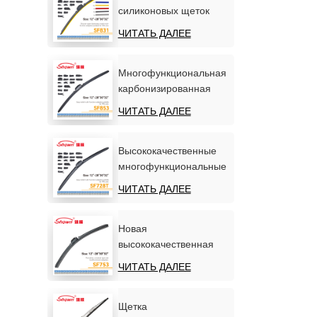
силиконовых щеток
стеклоочистителя на
ЧИТАТЬ ДАЛЕЕ
заказ (OEM, ODM,
прямые поставки с
завода)
Многофункциональная
карбонизированная
мягкая автомобильная
ЧИТАТЬ ДАЛЕЕ
щетка
стеклоочистителя
Высококачественные
многофункциональные
автомобильные
ЧИТАТЬ ДАЛЕЕ
стеклоочистители
Новая
высококачественная
универсальная и
ЧИТАТЬ ДАЛЕЕ
многофункциональная
бесшовная щетка
стеклоочистителя.
Щетка