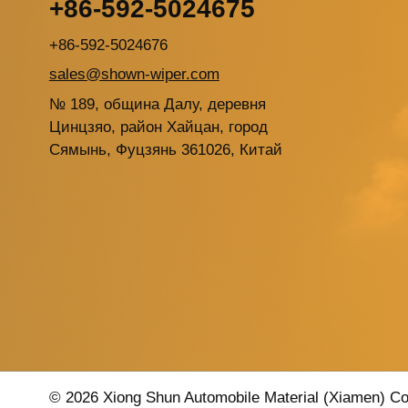
+86-592-5024675
+86-592-5024676
sales@shown-wiper.com
№ 189, община Далу, деревня
Цинцзяо, район Хайцан, город
Сямынь, Фуцзянь 361026, Китай
© 2026 Xiong Shun Automobile Material (Xiamen) C