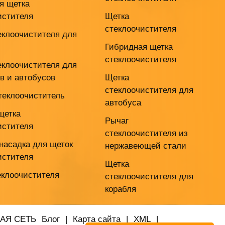
я щетка
истителя
Щетка
стеклоочистителя
еклоочистителя для
Гибридная щетка
стеклоочистителя
еклоочистителя для
ов и автобусов
Щетка
стеклоочистителя для
теклоочиститель
автобуса
щетка
Рычаг
истителя
стеклоочистителя из
насадка для щеток
нержавеющей стали
истителя
Щетка
еклоочистителя
стеклоочистителя для
корабля
АЯ СЕТЬ
Блог
|
Карта сайта
|
XML
|