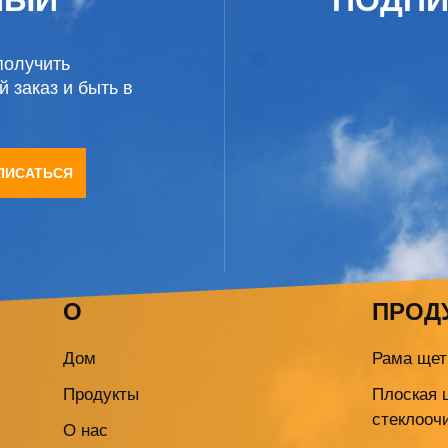
получить
 заказ и быть в
ПИСАТЬСЯ
О
ПРОД
Дом
Рама щет
Продукты
Плоская 
стеклооч
О нас