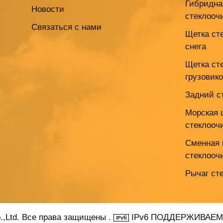
Гибридна
Новости
стеклооч
Связаться с нами
Щетка ст
снега
Щетка ст
грузовик
Задний с
Морская 
стеклооч
Сменная 
стеклооч
Рычаг ст
o.,Ltd. Все права защищены .
IPv6 ПОДДЕРЖИВАЕМ